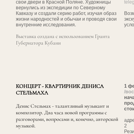
свои двери в Красной Поляне. Художницы
tele
вернулись из экспедиции по Северному
Кавказу и создали серию работ, изучая образ
Воз
жизни народностей и обычаи и проводя свои
экс
внутренние исследования.
усло
Выставка создана с использованием Гранта
Губернатора Кубани
1 ф
КОНЦЕРТ - КВАРТИРНИК ДЕНИСА
/во
СТЕЛЬМАХА
нач
про
Денис Стельмах - талантливый музыкант и
сто
композитор. Два часа новой программы с
разговорами, вопросами и, конечно, авторской
адре
музыкой.
2
Рез