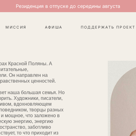
Резиденция в отпуске до середины августа
МИССИЯ
АФИША
ПОДДЕРЖАТЬ ПРОЕКТ
орах Красной Поляны. А
питательные,
ели. Он направлен на
нравственных ценностей.
вет наша большая семья. Но
орить. Художники, писатели,
асивом, вдохновляющем
заповедником, творцы разных
и мощное, что заложено в
ескую энергию, энергию
ространство, заботливо
твует, то что приходит из