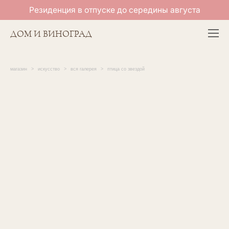
Резиденция в отпуске до середины августа
ДОМ И ВИНОГРАД
магазин
>
искусство
>
вся галерея
>
птица со звездой