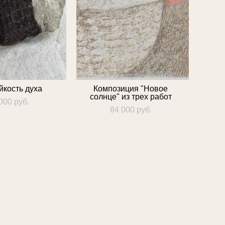
йкость духа
Композиция "Новое
солнце" из трех работ
000 pуб.
84 000 pуб.