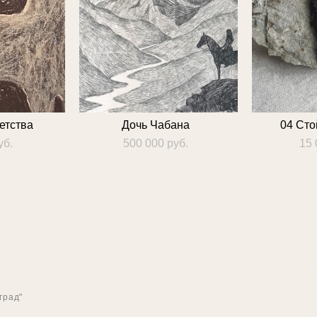
етства
Дочь Чабана
04 Сто
уб.
500 000 pуб.
15 
град"