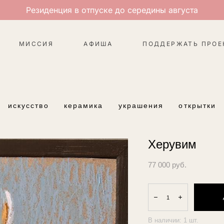
Резиденция в отпуске до середины августа
МИССИЯ
АФИША
ПОДДЕРЖАТЬ ПРОЕ
искусство
керамика
украшения
открытки
Херувим
77 000 pуб.
В наличии:
1
шт.