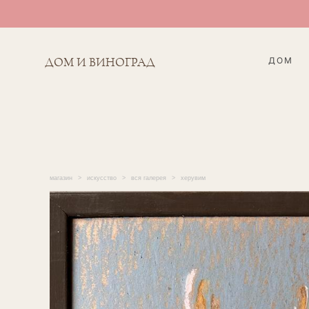
ДОМ
ДОМ И ВИНОГРАД
магазин
>
искусство
>
вся галерея
>
херувим