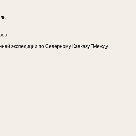
ель
роз
нней экспедиции по Северному Кавказу "Между