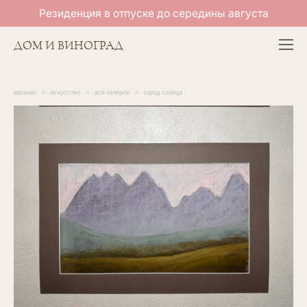
Резиденция в отпуске до середины августа
ДОМ И ВИНОГРАД
магазин
>
искусство
>
вся галерея
>
город солнца