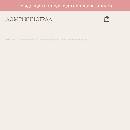
Резиденция в отпуске до середины августа
ДОМ И ВИНОГРАД
магазин
>
искусство
>
вся галерея
>
окна тишины. покров