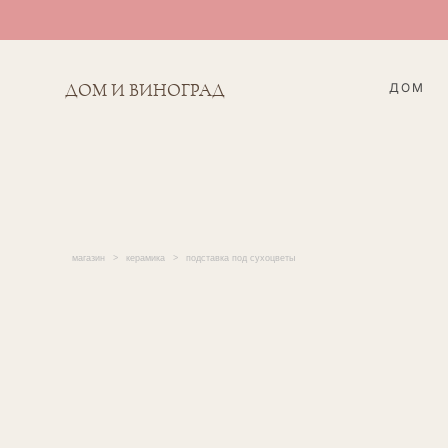
ДОМ
ДОМ И ВИНОГРАД
магазин
>
керамика
>
подставка под сухоцветы