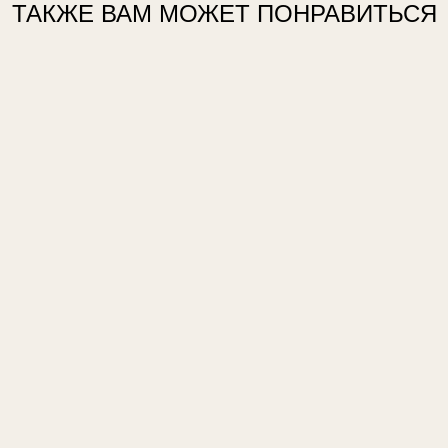
ТАКЖЕ ВАМ МОЖЕТ ПОНРАВИТЬСЯ
 кокедамы
Кофейная пара темно-
Фарфор
серая
"Цвето
б.
3 000 pуб.
1 