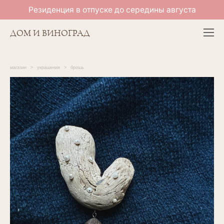
Резиденция в отпуске до середины августа
ДОМ И ВИНОГРАД
магазин
>
украшения
>
брошь