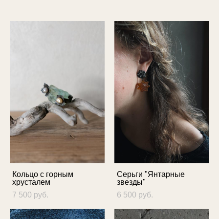
Кольцо с горным
Серьги "Янтарные
хрусталем
звезды"
7 500 pуб.
6 500 pуб.