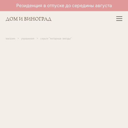
Резиденция в отпуске до середины августа
ДОМ И ВИНОГРАД
магазин
>
украшения
>
серьги "янтарные звезды"