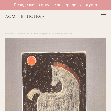
Резиденция в отпуске до середины августа
ДОМ И ВИНОГРАД
магазин
>
искусство
>
вся галерея
>
свидетели детства