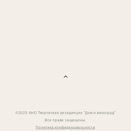
Ботаническая открытка,
высокая печать
300 pуб.
©2025 АНО Творческая резиденция "Дом и виноград"
Все права защищены.
Политика конфиденциальности