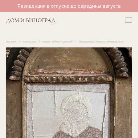
Резиденция в отпуске до середины августа
ДОМ И ВИНОГРАД
магазин
>
искусство
>
между небом и землей
>
богородица. невеста неневестная