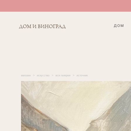
ДОМ
ДОМ И ВИНОГРАД
магазин
>
искусство
>
вся галерея
>
источник