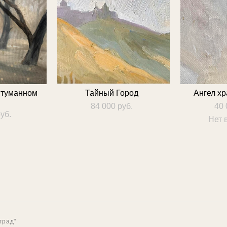
 туманном
Тайный Город
Ангел хр
84 000 pуб.
40 
уб.
Нет 
град"