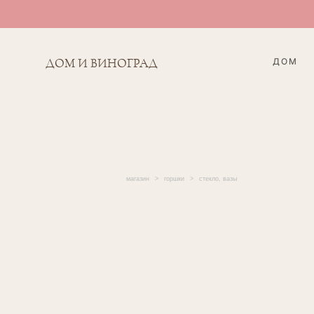
ДОМ
ДОМ И ВИНОГРАД
магазин
>
горшки
>
стекло, вазы