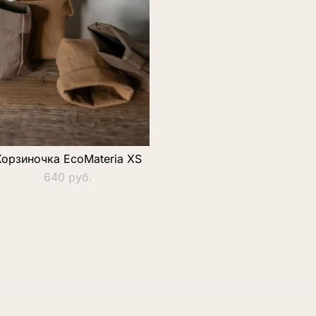
Корзиночка EcoMateria XS
640 pуб.